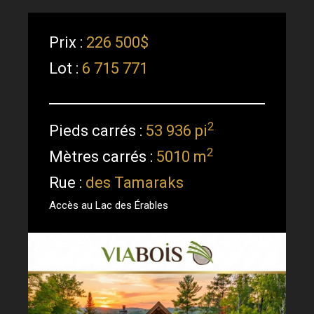
Prix :
226 500$
Lot :
6 715 771
2
Pieds carrés :
53 936 pi
2
Mètres carrés :
5010 m
Rue :
des Tamaraks
Accès au Lac des Érables