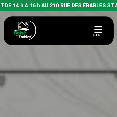
6 h AU 210 RUE DES ÉRABLES ST ALPHONSE ROD
MENU