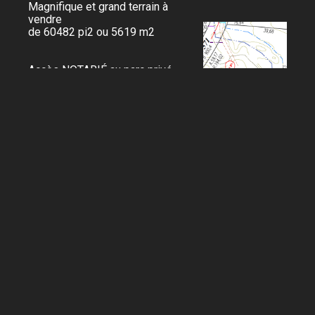
Magnifique et grand terrain à
vendre
de 60482 pi2 ou 5619 m2
Accès NOTARIÉ au parc privé
Accès PRIVILÉGIÉ au lac
Phase 1
Auto-constructeurs et contracteurs
sont les bienvenus.
Aucun délais pour la construction.
Précisions sur la constructio
Afin de préserver la valeurs d'investissements de
nos clients, les chalets devront avoir au minimum
1600 pi2 habitable et un carré de maison minimum
de 30x 32pi2.